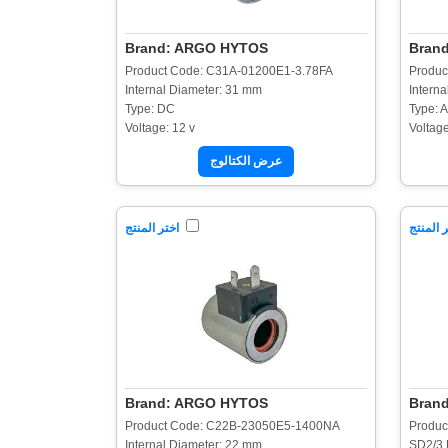
Brand: ARGO HYTOS
Bran
Product Code: C31A-01200E1-3.78FA
Produc
Internal Diameter: 31 mm
Intern
Type: DC
Type: 
Voltage: 12 v
Voltage
عرض الكتالوج
 المنتج
اختر المنتج
Brand: ARGO HYTOS
Bran
Product Code: C22B-23050E5-1400NA
Produc
Internal Diameter: 22 mm
SD2/3 