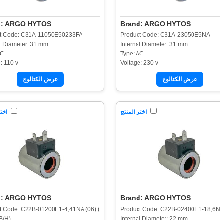
d: ARGO HYTOS
Brand: ARGO HYTOS
t Code: C31A-11050E50233FA
Product Code: C31A-23050E5NA
al Diameter: 31 mm
Internal Diameter: 31 mm
AC
Type: AC
: 110 v
Voltage: 230 v
عرض الكتالوج
عرض الكتالوج
اختر المنتج
اختر
d: ARGO HYTOS
Brand: ARGO HYTOS
t Code: C22B-01200E1-4,41NA (06) (
Product Code: C22B-02400E1-18,6
B/H)
Internal Diameter: 22 mm